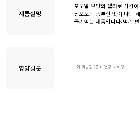
포도알 모양의 젤리로 식감이
제품설명
청포도의 풍부한 맛이 나는 
즐겨먹는 제품입니다/먹기 편
1회 제공량 (총 내용량(60g)당)
영양성분