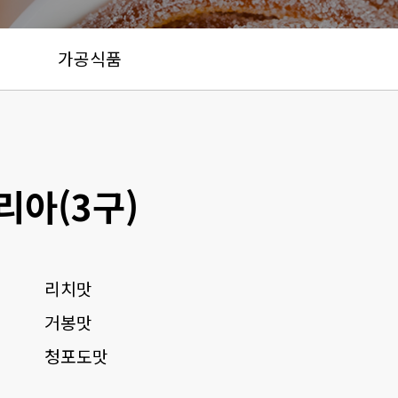
가공식품
리아(3구)
리치맛
거봉맛
청포도맛